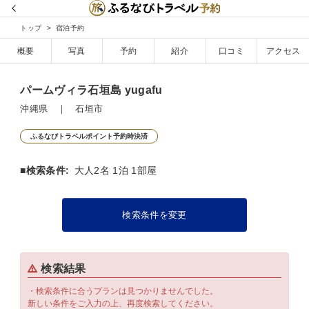
トップ
宿泊予約
概要
写真
予約
紹介
口コミ
アクセス
パームヴィラ石垣島 yugafu
沖縄県 ｜ 石垣市
ふるなびトラベルポイント予約時決済
■検索条件:
大人2名 1泊 1部屋
検索条件を変更
検索結果
・検索条件に合うプランは見つかりませんでした。
新しい条件をご入力の上、再度検索してください。